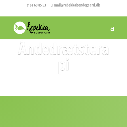
61 69 85 53
mail@rebekkabondegaard.dk
Åndedrætstera
pi