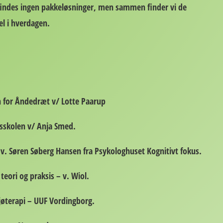
 findes ingen pakkeløsninger, men sammen finder vi de
sel i hverdagen.
r Åndedræt v/ Lotte Paarup
olen v/ Anja Smed.
en Søberg Hansen fra Psykologhuset Kognitivt fokus.
ri og praksis – v. Wiol.
erapi – UUF Vordingborg.