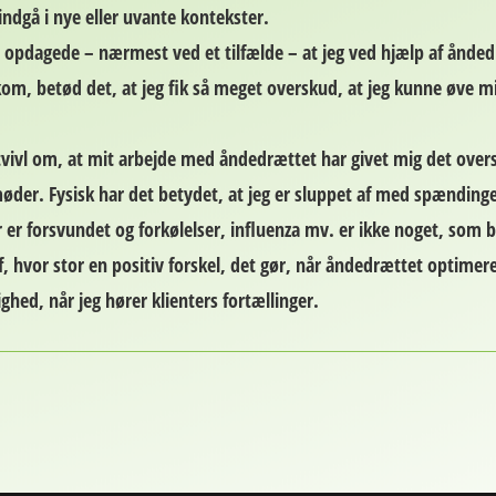
indgå i nye eller uvante kontekster.
ne opdagede – nærmest ved et tilfælde – at jeg ved hjælp af ånde
 kom, betød det, at jeg fik så meget overskud, at jeg kunne øve 
 tvivl om, at mit arbejde med åndedrættet har givet mig det oversku
g møder. Fysisk har det betydet, at jeg er sluppet af med spændin
er forsvundet og forkølelser, influenza mv. er ikke noget, som 
 af, hvor stor en positiv forskel, det gør, når åndedrættet optime
ghed, når jeg hører klienters fortællinger.