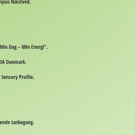
mpus Næstved.
”Min Dag – Min Energi”.
DA Danmark.
 Sensory Profile.
.
dende tankegang.