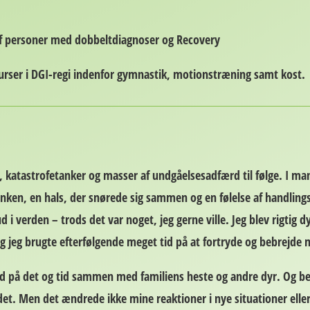
 af personer med dobbeltdiagnoser og Recovery
er i DGI-regi indenfor gymnastik, motionstræning samt kost.
, katastrofetanker og masser af undgåelsesadfærd til følge. I m
anken, en hals, der snørede sig sammen og en følelse af handlin
d i verden – trods det var noget, jeg gerne ville. Jeg blev rigtig d
og jeg brugte efterfølgende meget tid på at fortryde og bebrejde m
id på det og tid sammen med familiens heste og andre dyr. Og beg
edet. Men det ændrede ikke mine reaktioner i nye situationer eller