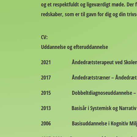
og et respektfuldt og ligeværdigt møde. Der
redskaber, som er til gavn for dig og din triv
CV:
Uddannelse og efteruddannelse
2021 Åndedrætsterapeut ved Skolen fo
2017 Åndedrætstræner – Åndedrætssk
2015 Dobbeltdiagnoseuddannelse – v. Sør
2013 Basisår i Systemisk og Narrativ teo
2006 Basisuddannelse i Kognitiv Miljøt