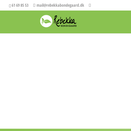
61 69 85 53
mail@rebekkabondegaard.dk